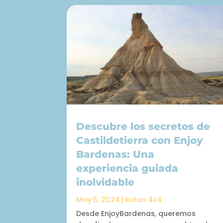
Descubre los secretos de
Castildetierra con Enjoy
Bardenas: Una
experiencia guiada
inolvidable
May 5, 2024
|
Rutas 4x4
Desde EnjoyBardenas, queremos