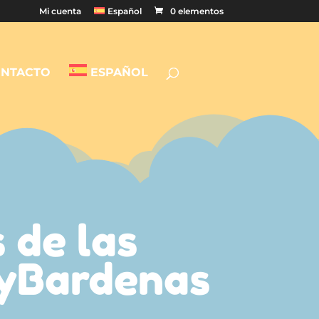
Mi cuenta
Español
0 elementos
NTACTO
ESPAÑOL
 de las
oyBardenas