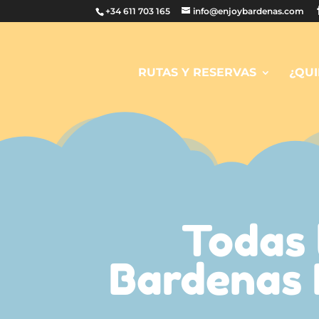
+34 611 703 165
info@enjoybardenas.com
RUTAS Y RESERVAS
¿QU
Todas 
Bardenas 