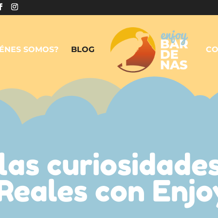
IÉNES SOMOS?
BLOG
CO
las curiosidades
Reales con Enj