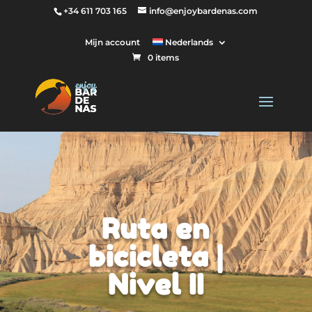
+34 611 703 165
info@enjoybardenas.com
Mijn account
Nederlands
0 items
Ruta en
bicicleta |
Nivel II