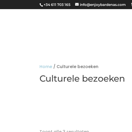
+34 611 703 165
info@enjoybardenas.com
ROUTES EN RESERVERINGEN
O
Home
/ Culturele bezoeken
Culturele bezoeken
Toont alle 3 resultaten