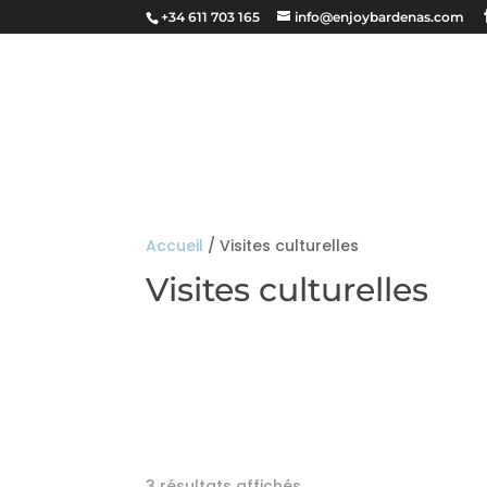
+34 611 703 165
info@enjoybardenas.com
ITINÉRAIRES ET RÉSERVATIONS
Accueil
/ Visites culturelles
Visites culturelles
3 résultats affichés