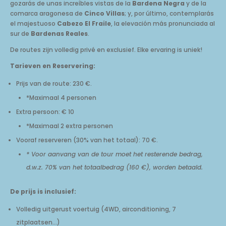
gozarás de unas increíbles vistas de la
Bardena Negra
y de la
comarca aragonesa de
Cinco Villas
; y, por último, contemplarás
el majestuoso
Cabezo El Fraile
, la elevación más pronunciada al
sur de
Bardenas Reales
.
De routes zijn volledig privé en exclusief. Elke ervaring is uniek!
Tarieven en Reservering:
Prijs van de route: 230 €.
*Maximaal 4 personen
Extra persoon: € 10
*Maximaal 2 extra personen
Vooraf reserveren (30% van het totaal): 70 €.
* Voor aanvang van de tour moet het resterende bedrag,
d.w.z. 70% van het totaalbedrag (160 €), worden betaald.
De prijs is inclusief:
Volledig uitgerust voertuig (4WD, airconditioning, 7
zitplaatsen...)