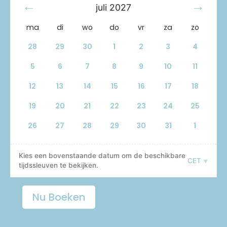
juli
2027
ma
di
wo
do
vr
za
zo
28
29
30
1
2
3
4
5
6
7
8
9
10
11
12
13
14
15
16
17
18
19
20
21
22
23
24
25
26
27
28
29
30
31
1
Kies een bovenstaande datum om de beschikbare
CET
tijdssleuven te bekijken.
Nu Boeken
Bardena
Negra
Route