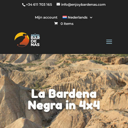
+34 611 703 165
info@enjoybardenas.com
Mijn account
Nederlands
0 items
La Bardena
Negra in 4x4