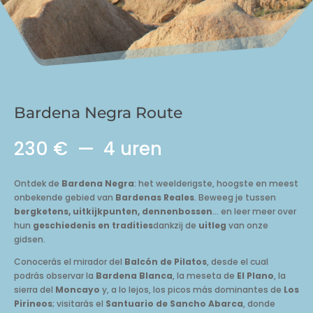
Bardena Negra Route
230 €
4 uren
Ontdek de
Bardena Negra
: het weelderigste, hoogste en meest
onbekende gebied van
Bardenas Reales
. Beweeg je tussen
bergketens, uitkijkpunten, dennenbossen
... en leer meer over
hun
geschiedenis en tradities
dankzij de
uitleg
van onze
gidsen.
Conocerás el mirador del
Balcón de Pilatos
, desde el cual
podrás observar la
Bardena Blanca
, la meseta de
El Plano
, la
sierra del
Moncayo
y, a lo lejos, los picos más dominantes de
Los
Pirineos
; visitarás el
Santuario de Sancho Abarca
, donde