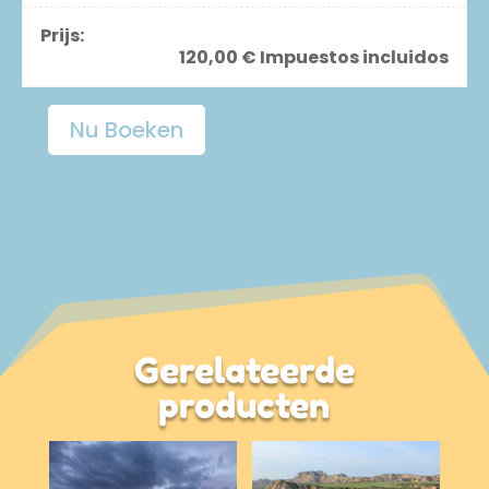
Prijs:
120,00
€
Impuestos incluidos
Nu Boeken
Geleid
Bezoek
aan
de
Drie
Bardenas
aantal
Gerelateerde
producten