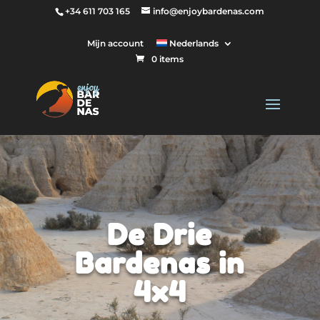
+34 611 703 165
info@enjoybardenas.com
Mijn account
Nederlands
0 items
De Drie
Bardenas in
4x4