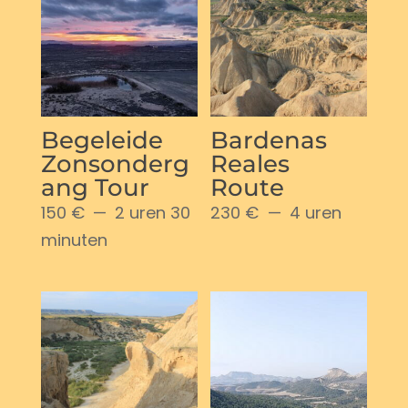
Begeleide
Bardenas
Zonsonderg
Reales
ang Tour
Route
150 €
2 uren 30
230 €
4 uren
minuten