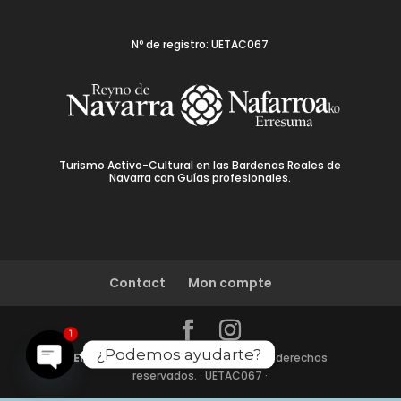
Nº de registro: UETAC067
Turismo Activo-Cultural en las Bardenas Reales de
Navarra con Guías profesionales.
Contact
Mon compte
1
¿Podemos ayudarte?
Enjoy Bardenas
© 2024 | Todos los derechos
reservados. · UETAC067 ·
Open
chaty