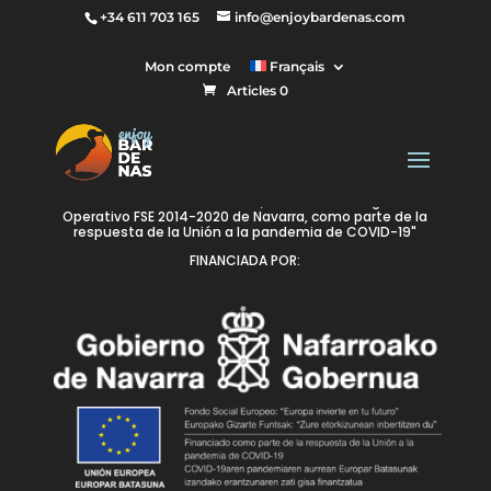
+34 611 703 165
info@enjoybardenas.com
Votre panier est actuellement vide.
Mon compte
Français
Articles 0
Retour à la boutique
" Esta empresa ha recibido una ayuda cofinanciada al
100% con recursos REACT UE, a través del Programa
Operativo FSE 2014-2020 de Navarra, como parte de la
respuesta de la Unión a la pandemia de COVID-19"
FINANCIADA POR: