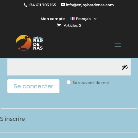
Se connecter
+34 611 703 165
info@enjoybardenas.com
Mon compte
Français
Articles 0
Obligatoire
Identifiant ou e-mail
*
Obligatoire
Mot de passe
*
Se souvenir de moi
Se connecter
Mot de passe perdu ?
S’inscrire