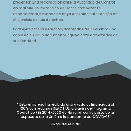
presentar una reclamación ante la Autoridad de Control
en materia de Protección de Datos competente,
especialmente cuando no haya obtenido satisfacción en
el ejercicio de sus derechos.
Para ejercitar sus derechos, acompañe a su solicitud una
copia de su DNI o documento equivalente acreditativo de
su identidad.
" Esta empresa ha recibido una ayuda cofinanciada al
100% con recursos REACT UE, a través del Programa
Operativo FSE 2014-2020 de Navarra, como parte de la
respuesta de la Unión a la pandemia de COVID-19"
FINANCIADA POR: