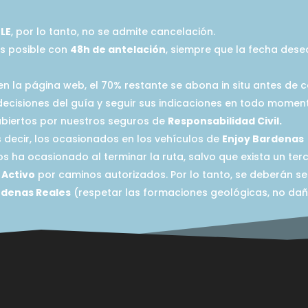
LE
, por lo tanto, no se admite cancelación.
es posible con
48h de antelación
, siempre que la fecha dese
 en la página web, el 70% restante se abona in situ antes de 
decisiones del guía y seguir sus indicaciones en todo momen
cubiertos por nuestros seguros de
Responsabilidad Civil.
s decir, los ocasionados en los vehículos de
Enjoy Bardenas
s ha ocasionado al terminar la ruta, salvo que exista un ter
 Activo
por caminos autorizados. Por lo tanto, se deberán s
rdenas Reales
(respetar las formaciones geológicas, no daña