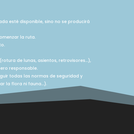
ada esté disponible, sino no se producirá
comenzar la ruta.
to.
(rotura de lunas, asientos, retrovisores…),
cero responsable.
eguir todas las normas de seguridad y
r la flora ni fauna…).