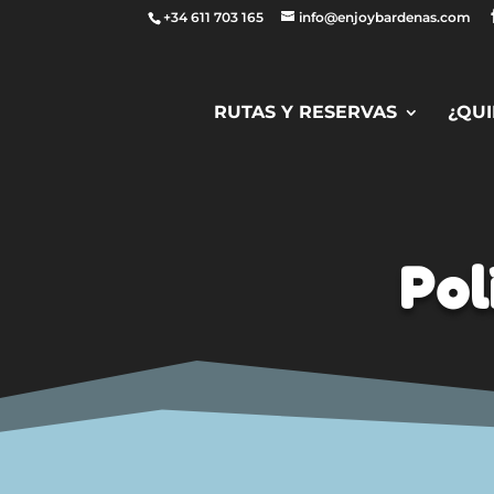
+34 611 703 165
info@enjoybardenas.com
RUTAS Y RESERVAS
¿QU
Pol