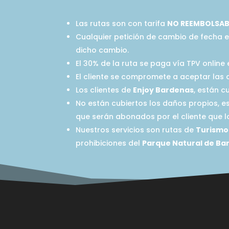
Las rutas son con tarifa
NO REEMBOLSAB
Cualquier petición de cambio de fecha 
dicho cambio.
El 30% de la ruta se paga vía TPV online
El cliente se compromete a aceptar las 
Los clientes de
Enjoy Bardenas
, están 
No están cubiertos los daños propios, e
que serán abonados por el cliente que lo
Nuestros servicios son rutas de
Turismo
prohibiciones del
Parque Natural de Ba