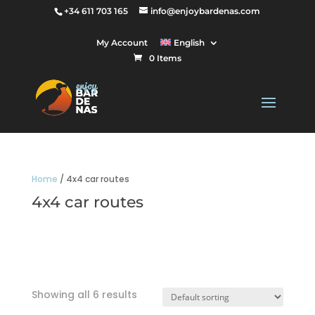
+34 611 703 165
info@enjoybardenas.com
My Account
English
0 Items
Home
/ 4x4 car routes
4x4 car routes
Showing all 6 results