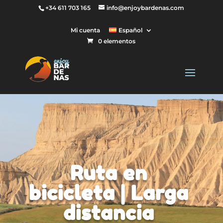
+34 611 703 165
info@enjoybardenas.com
Mi cuenta
Español
0 elementos
Ruta en
bicicleta | Larga
distancia