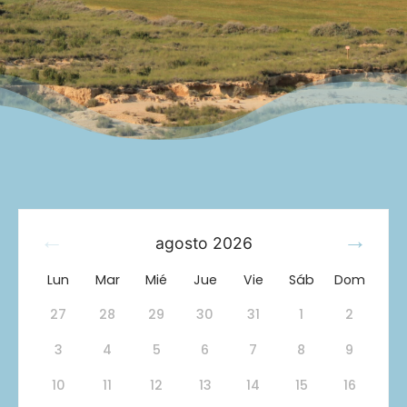
agosto
2026
Lun
Mar
Mié
Jue
Vie
Sáb
Dom
27
28
29
30
31
1
2
3
4
5
6
7
8
9
10
11
12
13
14
15
16