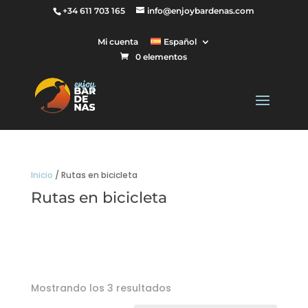
+34 611 703 165
info@enjoybardenas.com
Mi cuenta
Español
0 elementos
Inicio
/ Rutas en bicicleta
Rutas en bicicleta
Mostrando los 3 resultados