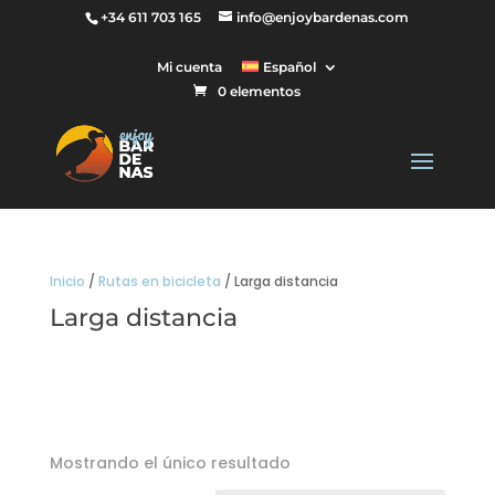
+34 611 703 165
info@enjoybardenas.com
Mi cuenta
Español
0 elementos
Inicio
/
Rutas en bicicleta
/ Larga distancia
Larga distancia
Mostrando el único resultado