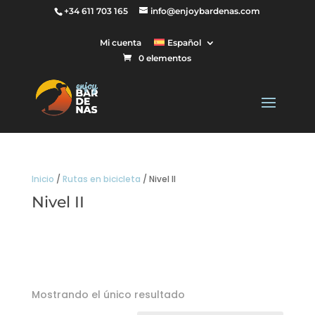
+34 611 703 165
info@enjoybardenas.com
Mi cuenta
Español
0 elementos
Inicio
/
Rutas en bicicleta
/ Nivel II
Nivel II
Mostrando el único resultado